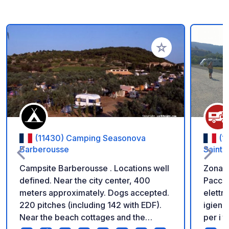
Aggiungi ai tuoi pref
(11430) Camping Seasonova
(1
Barberousse
Sainte
Campsite Barberousse . Locations well
Zona m
defined. Near the city center, 400
Pacche
meters approximately. Dogs accepted.
elettri
220 pitches (including 142 with EDF).
igieni
Near the beach cottages and the
per i t