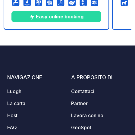
center and the casino (by bike). Quiet
asciug
overall but avoid road side edges (one
servizi
road on each side of the campsite)
Cernon
Easy online booking
ospita
Templar
Negozi
1
93
3
★
Foto
Commenti
Valutazione
panette
aperto 
del La
NAVIGAZIONE
A PROPOSITO DI
Luoghi
Contattaci
La carta
Partner
Host
Lavora con noi
FAQ
GeoSpot