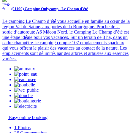
(01190) Camping Onlycamp - Le Champ d'été
Le camping Le Champ d’été vous accueille en famille au cœur de la
région Val de Saône, aux portes de la Bourgogne. Proche de la
sortie d’autoroute A6 Mâcon Nord, le Camping Le Champ d’été est
une étape idéale pour vos vacances. Sur un terrain de 3 ha, dans un
cadre champêtre, le camping compte 107 emplacements spacieux
qui vous offrent le plaisir des vacances au contact de la nature. Les
emplacements sont délimités par des arbres et arbustes aux essences
variées.
Easy online booking
1
Photos
26
Commentaires