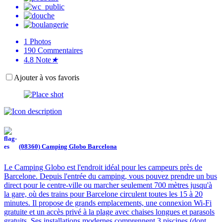
1
Photos
190
Commentaires
4.8
Note
★
Ajouter à vos favoris
(08360) Camping Globo Barcelona
Le Camping Globo est l'endroit idéal pour les campeurs près de
Barcelone. Depuis l'entrée du camping, vous pouvez prendre un bus
direct pour le centre-ville ou marcher seulement 700 mètres jusqu'à
la gare, où des trains pour Barcelone circulent toutes les 15 à 20
minutes. Il propose de grands emplacements, une connexion Wi-Fi
gratuite et un accès privé à la plage avec chaises longues et parasols
gratuits. Ses installations modernes comprennent 3 piscines (dont