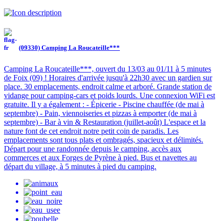
(09330) Camping La Roucateille***
Camping La Roucateille***, ouvert du 13/03 au 01/11 à 5 minutes
de Foix (09) ! Horaires d'arrivée jusqu'à 22h30 avec un gardien sur
place. 30 emplacements, endroit calme et arboré. Grande station de
vidange pour camping-cars et poids lourds. Une connexion WiFi est
gratuite. Il y a également : - Épicerie - Piscine chauffée (de mai à
septembre) - Pain, viennoiseries et pizzas à emporter (de mai à
septembre) - Bar à vin & Restauration (juillet-août) L'espace et la
nature font de cet endroit notre petit coin de paradis. Les
emplacements sont tous plats et ombragés, spacieux et délimités.
Départ pour une randonnée depuis le camping, accès aux
commerces et aux Forges de Pyrène à pied. Bus et navettes au
départ du village, à 5 minutes à pied du camping.