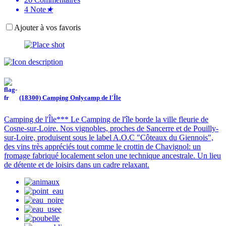
4
Note
★
Ajouter à vos favoris
(18300) Camping Onlycamp de l'Île
Camping de l'Île*** Le Camping de l'île borde la ville fleurie de
Cosne-sur-Loire. Nos vignobles, proches de Sancerre et de Pouilly-
sur-Loire, produisent sous le label A.O.C "Côteaux du Giennois",
des vins très appréciés tout comme le crottin de Chavignol: un
fromage fabriqué localement selon une technique ancestrale. Un lieu
de détente et de loisirs dans un cadre relaxant.