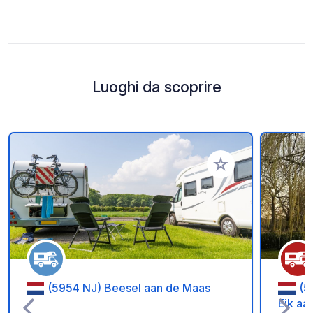
Luoghi da scoprire
Aggiungi ai tuoi pref
(5954 NJ) Beesel aan de Maas
(5
Eik aa