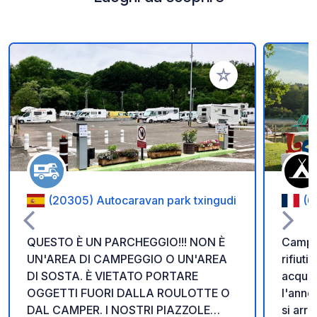
Aggiungi ai tuoi pref
(20305) Autocaravan park txingudi
(6
QUESTO È UN PARCHEGGIO!!! NON È
Campeg
UN'AREA DI CAMPEGGIO O UN'AREA
rifiuti
DI SOSTA. È VIETATO PORTARE
acqua 
OGGETTI FUORI DALLA ROULOTTE O
l'anno
DAL CAMPER. I NOSTRI PIAZZOLE
si arri