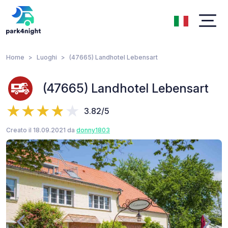
Home
Luoghi
(47665) Landhotel Lebensart
(47665) Landhotel Lebensart
3.82/5
Creato il 18.09.2021 da
donny1803