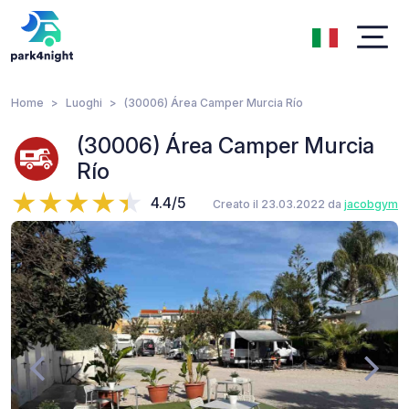
Home
Luoghi
(30006) Área Camper Murcia Río
(30006) Área Camper Murcia
Río
4.4/5
Creato il 23.03.2022 da
jacobgym