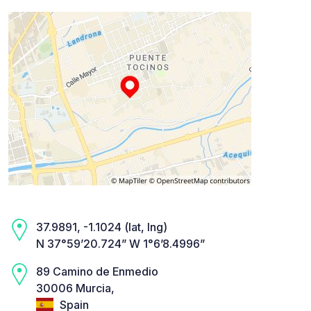
37.9891, -1.1024 (lat, lng)
N 37°59’20.724” W 1°6’8.4996”
89 Camino de Enmedio
30006 Murcia,
Spain