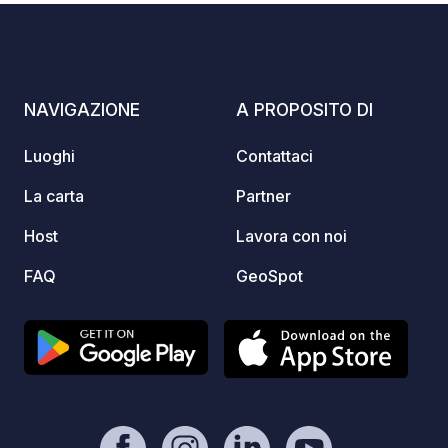
birreri
una te
distil
gran pa
NAVIGAZIONE
A PROPOSITO DI
a un ma
e liqu
Luoghi
Contattaci
carne 
biolog
La carta
Partner
prodott
Host
Lavora con noi
incanta
apprez
FAQ
GeoSpot
dimostr
spacci
pranzo
confor
rinfre
utiliz
timpan