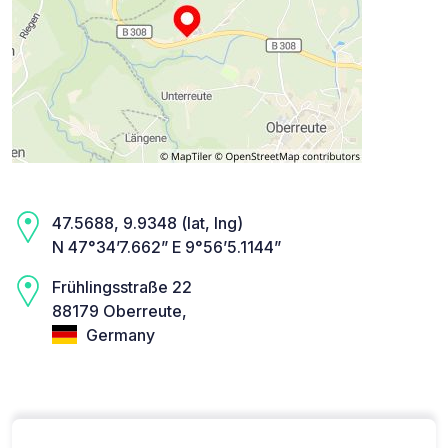
47.5688, 9.9348 (lat, lng)
N 47°34’7.662” E 9°56’5.1144”
Frühlingsstraße 22
88179 Oberreute,
Germany