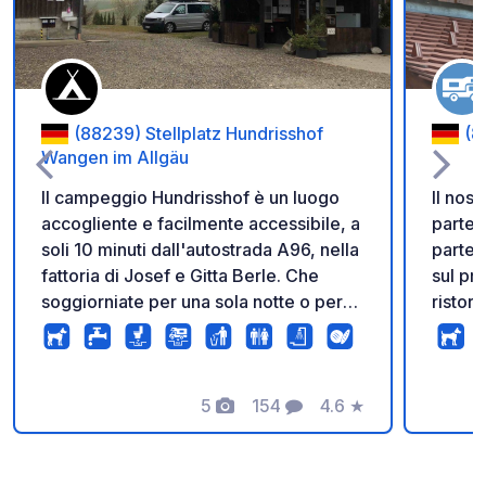
(88239) Stellplatz Hundrisshof
(8
Wangen im Allgäu
Il campeggio Hundrisshof è un luogo
Il nos
accogliente e facilmente accessibile, a
parte s
soli 10 minuti dall'autostrada A96, nella
parte i
fattoria di Josef e Gitta Berle. Che
sul pra
soggiorniate per una sola notte o per
ristor
più giorni, la sua posizione ai piedi
il nos
delle Alpi, tra Lindau e Wangen, è
Knolpe
perfetta in entrambi i casi. Il parcheggio
Region
per roulotte è disponibile in un'area
5
154
4.6
★
Brenne
Foto
Commenti
Valutazione
separata su richiesta. Sono disponibili
nell'ot
anche posti limitati per tende su
non so
richiesta.
posizi