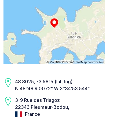
48.8025, -3.5815 (lat, lng)
N 48°48’9.0072” W 3°34’53.544”
3-9 Rue des Triagoz
22343 Pleumeur-Bodou,
France