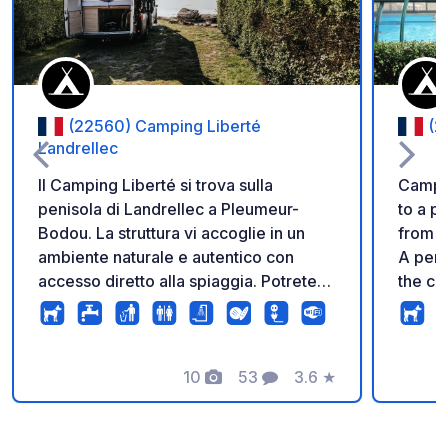
(22560) Camping Liberté
(2
Landrellec
Il Camping Liberté si trova sulla
Campi
penisola di Landrellec a Pleumeur-
to a pe
Bodou. La struttura vi accoglie in un
from th
ambiente naturale e autentico con
A perf
accesso diretto alla spiaggia. Potrete
the cr
inoltre beneficiare della sua area
weekend,
acquatica riscaldata. Il luogo ideale e
Park4N
tranquillo per un'esperienza a contatto
season
con la natura, lontano dalla vita
10
53
3.6
★
exclud
Foto
Commenti
Valutazione
cittadina! Durante il vostro soggiorno al
and ec
Camping Liberté Landrellec, potrete
dependin