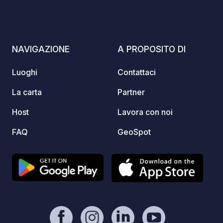
l'esperienza alla Fattoria La Traccia, il
consiglio è di arrivare la sera, godersi
la cena, il fresco della notte tranquilla,
magari fare colazione il giorno dopo e
NAVIGAZIONE
A PROPOSITO DI
riprendere il proprio viaggio o la
propria escursione. In questo luogo
Luoghi
Contattaci
immerso nel verde è possibile fermarsi
per una o più notti, il costo del
La carta
Partner
parcheggio per il camper è di 25€ tutto
Host
Lavora con noi
l'anno, 30€ a Luglio e Agosto, per un
equipaggio di 2 persone dalla terza
FAQ
GeoSpot
persona maggiore di 11 anni si richiede
un supplemento di 3€. Questo prezzo
include tutti i servizi: elettricità, acqua
(carico/scarico) e uso del bagno
completo di doccia con acqua calda.
Usufruendo del ristorante si ha diritto
ad uno sconto di 10€ sul pernotto. Il
prezzo della cena completa è di 40 € a