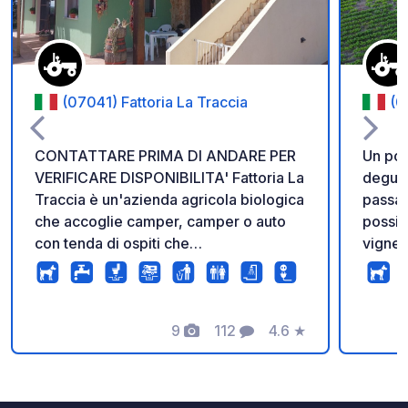
(07041) Fattoria La Traccia
(0
CONTATTARE PRIMA DI ANDARE PER
Un pos
VERIFICARE DISPONIBILITA' Fattoria La
degust
Traccia è un'azienda agricola biologica
passar
che accoglie camper, camper o auto
possibi
con tenda di ospiti che
vignet
USUFRUISCONO DEL SERVIZIO
RISTORANTE almeno una notte.
L'agricampeggio è adatto a chi
desidera soggiornare in un luogo
9
112
4.6
★
Foto
Commenti
Valutazione
tranquillo e usufruire dei servizi
dell'azienda (cena, colazione, prodotti
agricoli, ecc.). Per vivere al meglio