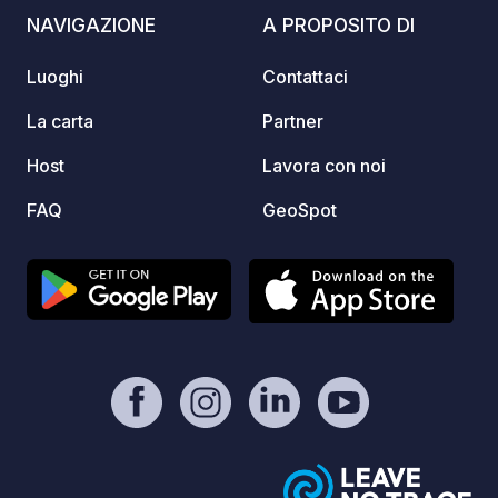
raccol
NAVIGAZIONE
A PROPOSITO DI
nido s
tranne
Luoghi
Contattaci
soli d
sul ca
La carta
Partner
l'affas
Host
Lavora con noi
a Gust
Félix Bapter
FAQ
GeoSpot
tutti i 
canale
minuti 