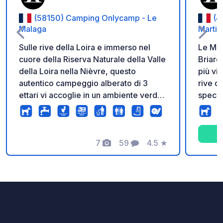
(58150) Camping Onlycamp - Le
(4
Malaga
Martin
Sulle rive della Loira e immerso nel
Le Mar
cuore della Riserva Naturale della Valle
Briare
della Loira nella Nièvre, questo
più vici
autentico campeggio alberato di 3
rive de
ettari vi accoglie in un ambiente verde
specie 
e rilassante.
seguit
ritrov
osserv
7
59
4.5
★
gruccio
Foto
Commenti
Valutazione
pescat
questi
dato i
hanno 
non po
bevono