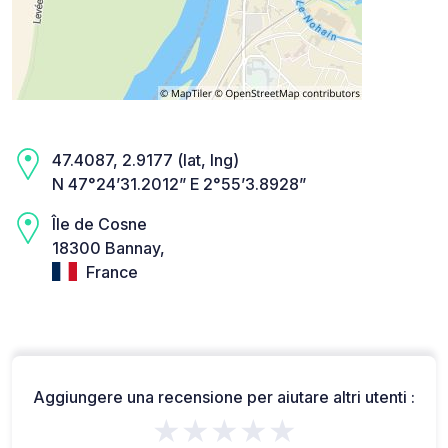
47.4087, 2.9177 (lat, lng)
N 47°24’31.2012” E 2°55’3.8928”
Île de Cosne
18300 Bannay,
France
Aggiungere una recensione per aiutare altri utenti :
★★★★★