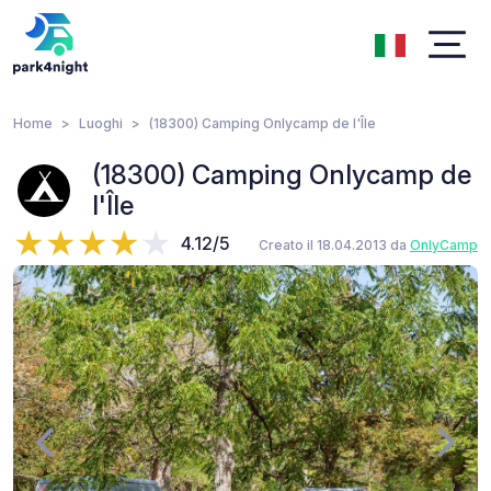
Home
Luoghi
(18300) Camping Onlycamp de l'Île
(18300) Camping Onlycamp de
l'Île
4.12/5
Creato il 18.04.2013 da
OnlyCamp