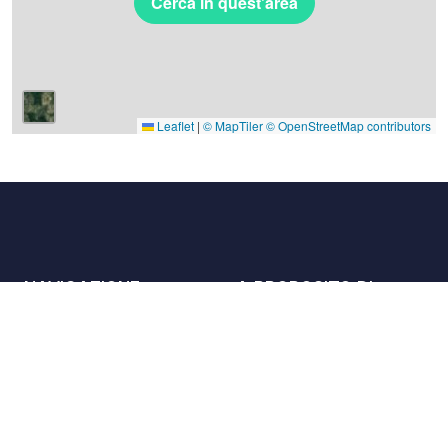
Cerca in quest'area
Leaflet
|
© MapTiler
© OpenStreetMap contributors
NAVIGAZIONE
A PROPOSITO DI
Luoghi
Contattaci
La carta
Partner
Host
Lavora con noi