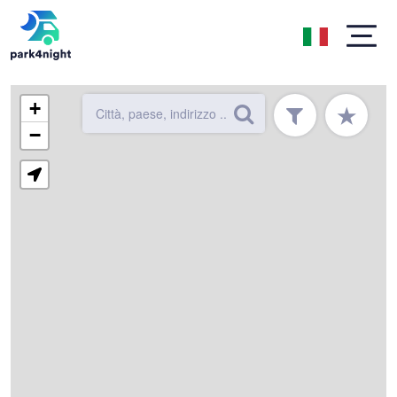
+
★
−