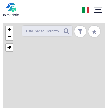
+
★
−