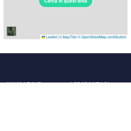
Cerca in quest'area
Leaflet
|
© MapTiler
© OpenStreetMap contributors
NAVIGAZIONE
A PROPOSITO DI
Luoghi
Contattaci
La carta
Partner
Host
Lavora con noi