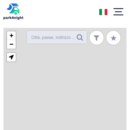
+
★
−