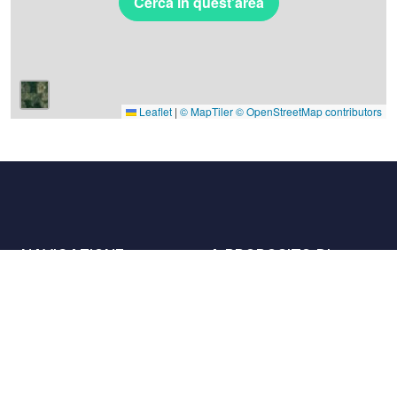
Cerca in quest'area
Leaflet
|
© MapTiler
© OpenStreetMap contributors
NAVIGAZIONE
A PROPOSITO DI
Luoghi
Contattaci
La carta
Partner
Host
Lavora con noi