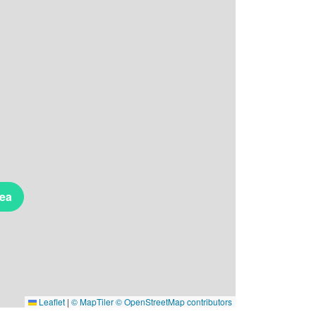
rea
Leaflet
|
© MapTiler
© OpenStreetMap contributors