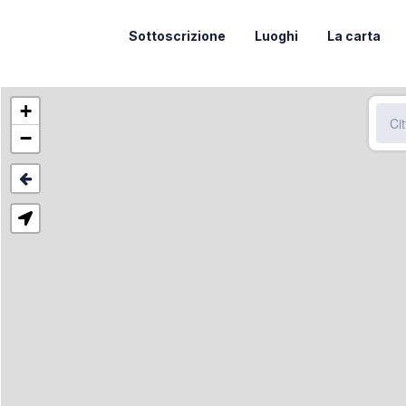
Sottoscrizione
Luoghi
La carta
+
−