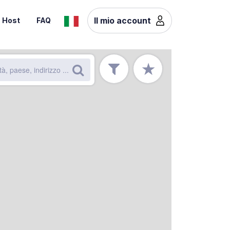
Il mio account
Host
FAQ
★