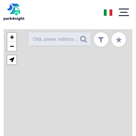
+
★
−