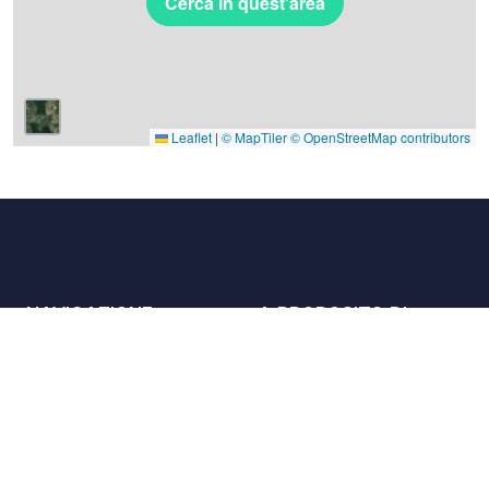
Cerca in quest'area
Leaflet
|
© MapTiler
© OpenStreetMap contributors
NAVIGAZIONE
A PROPOSITO DI
Luoghi
Contattaci
La carta
Partner
Host
Lavora con noi