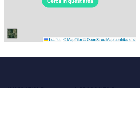
Cerca in quest'area
Leaflet
|
© MapTiler
© OpenStreetMap contributors
NAVIGAZIONE
A PROPOSITO DI
Luoghi
Contattaci
La carta
Partner
Host
Lavora con noi