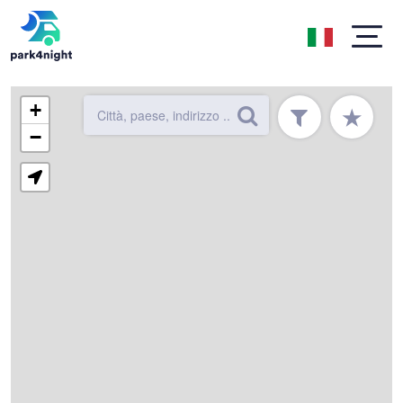
+
★
−