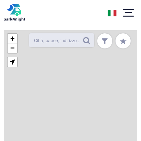
+
★
−