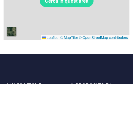
Cerca in quest'area
Leaflet
|
© MapTiler
© OpenStreetMap contributors
NAVIGAZIONE
A PROPOSITO DI
Luoghi
Contattaci
La carta
Partner
Host
Lavora con noi