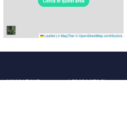
Cerca in quest'area
Leaflet
|
© MapTiler
© OpenStreetMap contributors
NAVIGAZIONE
A PROPOSITO DI
Luoghi
Contattaci
La carta
Partner
Host
Lavora con noi