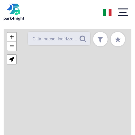
+
★
−