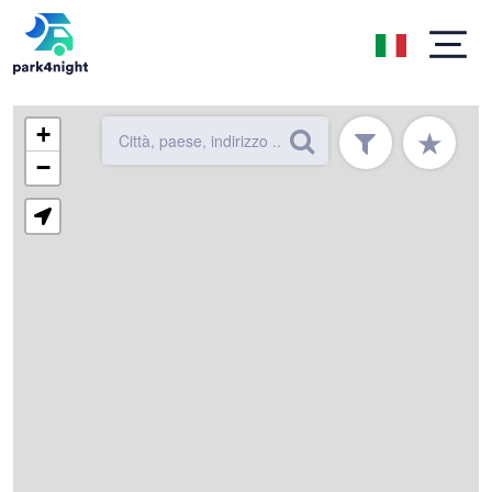
+
★
−