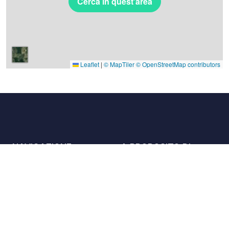
Cerca in quest'area
Leaflet
|
© MapTiler
© OpenStreetMap contributors
NAVIGAZIONE
A PROPOSITO DI
Luoghi
Contattaci
La carta
Partner
Host
Lavora con noi