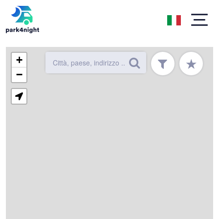
+
★
−