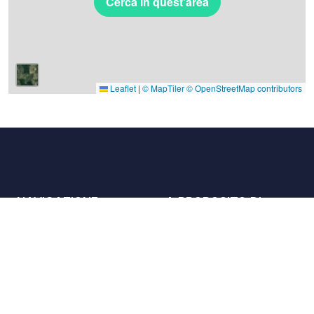
Cerca in quest'area
Leaflet
|
© MapTiler
© OpenStreetMap contributors
NAVIGAZIONE
A PROPOSITO DI
Luoghi
Contattaci
La carta
Partner
Host
Lavora con noi