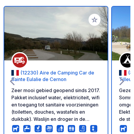
Voeg toe aan je fav
(12230) Aire de Camping Car de
(8
Sainte Eulalie de Cernon
Tilleul
Zeer mooi gebied geopend sinds 2017.
Gezell
Pakket inclusief water, elektriciteit, wifi
Somme
en toegang tot sanitaire voorzieningen
omgevi
(toiletten, douches, wastafels en
Elektri
duikbak). Waslijn en droger in de
de sta
kamer waar de toiletten zich bevinden.
en toi
Sainte Eulalie de Cernon is een
Aanbe