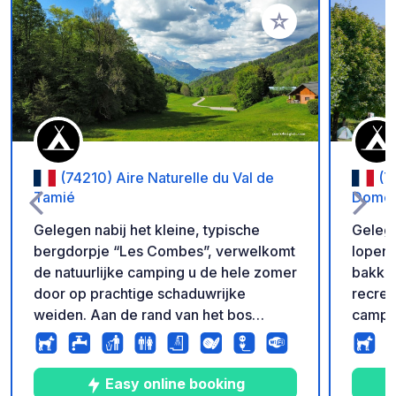
Voeg toe aan je fav
(74210) Aire Naturelle du Val de
(7
Tamié
Domel
Gelegen nabij het kleine, typische
Geleg
bergdorpje “Les Combes”, verwelkomt
lopen 
de natuurlijke camping u de hele zomer
bakker
door op prachtige schaduwrijke
recrea
weiden. Aan de rand van het bos
campin
heerst er een betoverende rust. In dit
die op
groene gehucht in het bekende Massif
met re
des Bauges vindt u 30
plek o
Easy online booking