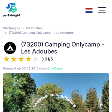
Startpagina
De locaties
(73200) Camping Onlycamp - Les Adoubes
(73200) Camping Onlycamp -
Les Adoubes
3.91/5
Gemaakt op 03.03.2015 door
OnlyCamp