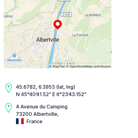
45.6782, 6.3953 (lat, lng)
N 45°40’41.52” E 6°23’43.152”
4 Avenue du Camping
73200 Albertville,
France