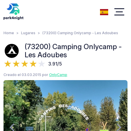
Home
Lugares
(73200) Camping Onlycamp - Les Adoubes
(73200) Camping Onlycamp -
Les Adoubes
3.91/5
Creado el 03.03.2015 por
OnlyCamp