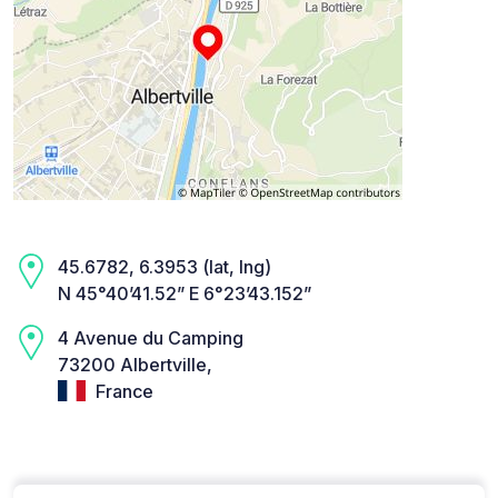
45.6782, 6.3953 (lat, lng)
N 45°40’41.52” E 6°23’43.152”
4 Avenue du Camping
73200 Albertville,
France