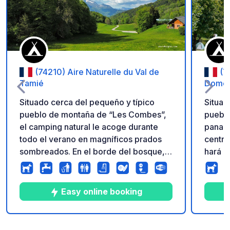
(74210) Aire Naturelle du Val de
(7
Tamié
Domel
Situado cerca del pequeño y típico
Situad
pueblo de montaña de “Les Combes”,
pueblo
el camping natural le acoge durante
panade
todo el verano en magníficos prados
centro
sombreados. En el borde del bosque,
hará l
quedará encantado con la calma
natura
reinante. En esta aldea verde del
paz qu
famoso Macizo de Bauges, hay 30
ideal p
Easy online booking
parcelas repartidas en 2,5 hectáreas
sereni
disponibles para que puedas montar tu
tienda de campaña, instalar tu caravana
10
29
4.4
★