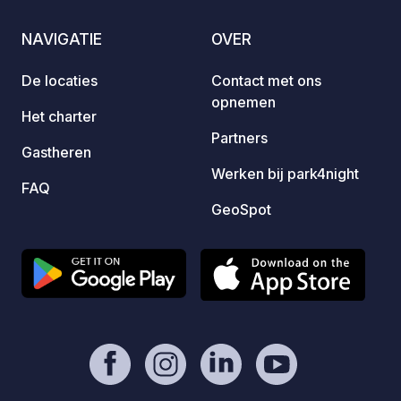
stoele
middag
NAVIGATIE
OVER
is zee
video
De locaties
Contact met ons
opnemen
Het charter
Partners
Gastheren
Werken bij park4night
FAQ
GeoSpot