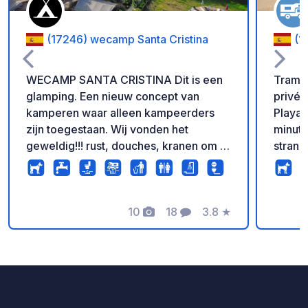
(17246) wecamp Santa Cristina
(1
WECAMP SANTA CRISTINA Dit is een
Tramun
glamping. Een nieuw concept van
privéc
kamperen waar alleen kampeerders
Playa 
zijn toegestaan. Wij vonden het
minute
geweldig!!! rust, douches, kranen om te
strand
wassen, .... ze hebben zelfs een
aan de
vaatwasser!!! prijzen variëren
omgevi
afhankelijk van het type perceel en het
Het te
seizoen. Maar als je geen water hoeft
10
18
3.8
★
met to
Foto's
Commentaren
Beoordeling
bij te vullen ongeveer 25 euro. als u
waar z
water wilt tanken 30. Beter bellen of
bevind
persoonlijk gaan
perfec
minste
voldoe