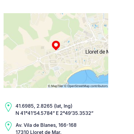
41.6985, 2.8265 (lat, lng)
N 41°41’54.5784” E 2°49’35.3532”
Av. Vila de Blanes, 166-168
17310 Lloret de Mar,