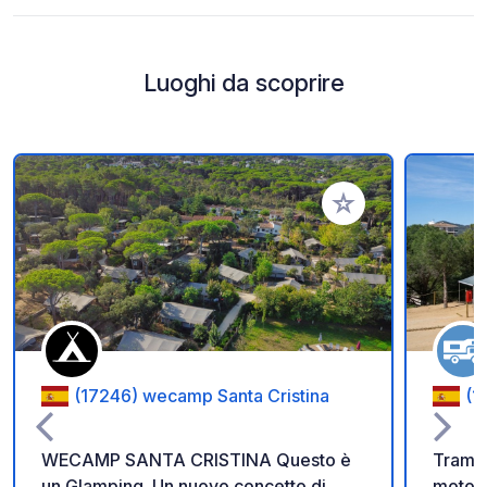
Luoghi da scoprire
Aggiungi ai tuoi pref
(17246) wecamp Santa Cristina
(1
WECAMP SANTA CRISTINA Questo è
Tramun
un Glamping. Un nuovo concetto di
motorh