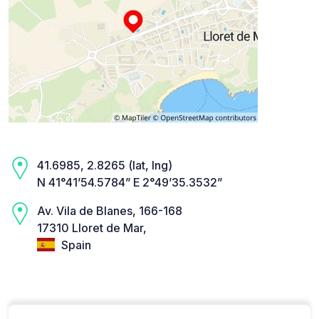
41.6985, 2.8265 (lat, lng)
N 41°41’54.5784” E 2°49’35.3532”
Av. Vila de Blanes, 166-168
17310 Lloret de Mar,
Spain