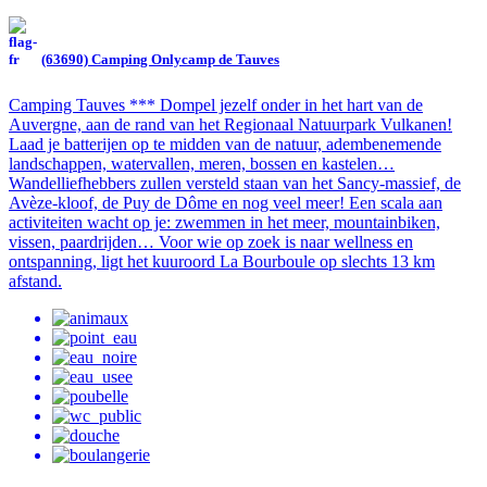
(63690) Camping Onlycamp de Tauves
Camping Tauves *** Dompel jezelf onder in het hart van de
Auvergne, aan de rand van het Regionaal Natuurpark Vulkanen!
Laad je batterijen op te midden van de natuur, adembenemende
landschappen, watervallen, meren, bossen en kastelen…
Wandelliefhebbers zullen versteld staan van het Sancy-massief, de
Avèze-kloof, de Puy de Dôme en nog veel meer! Een scala aan
activiteiten wacht op je: zwemmen in het meer, mountainbiken,
vissen, paardrijden… Voor wie op zoek is naar wellness en
ontspanning, ligt het kuuroord La Bourboule op slechts 13 km
afstand.