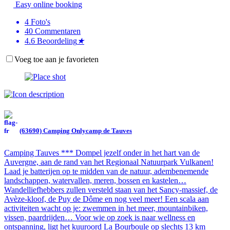
Easy online booking
4
Foto's
40
Commentaren
4.6
Beoordeling
★
Voeg toe aan je favorieten
(63690) Camping Onlycamp de Tauves
Camping Tauves *** Dompel jezelf onder in het hart van de
Auvergne, aan de rand van het Regionaal Natuurpark Vulkanen!
Laad je batterijen op te midden van de natuur, adembenemende
landschappen, watervallen, meren, bossen en kastelen…
Wandelliefhebbers zullen versteld staan van het Sancy-massief, de
Avèze-kloof, de Puy de Dôme en nog veel meer! Een scala aan
activiteiten wacht op je: zwemmen in het meer, mountainbiken,
vissen, paardrijden… Voor wie op zoek is naar wellness en
ontspanning, ligt het kuuroord La Bourboule op slechts 13 km