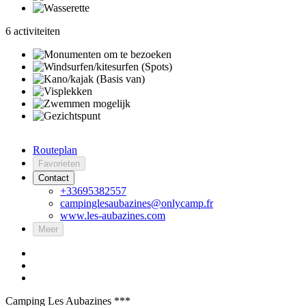
6 activiteiten
Routeplan
Favorieten
Contact
+33695382557
campinglesaubazines@onlycamp.fr
www.les-aubazines.com
Meer
Camping Les Aubazines ***