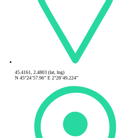
45.4161, 2.4803 (lat, lng)
N 45°24’57.96” E 2°28’49.224”