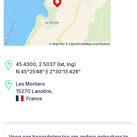
45.4300, 2.5037 (lat, lng)
N 45°25’48” E 2°30’13.428”
Les Mortiers
15270 Lanobre,
France
Voeg een beoordeling toe om andere gebruikers te