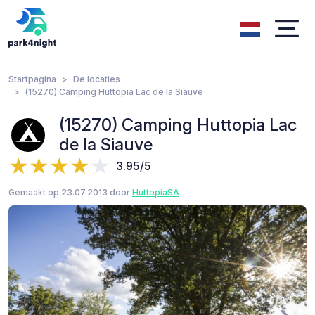
Startpagina
De locaties
(15270) Camping Huttopia Lac de la Siauve
(15270) Camping Huttopia Lac
de la Siauve
3.95/5
Gemaakt op 23.07.2013 door
HuttopiaSA