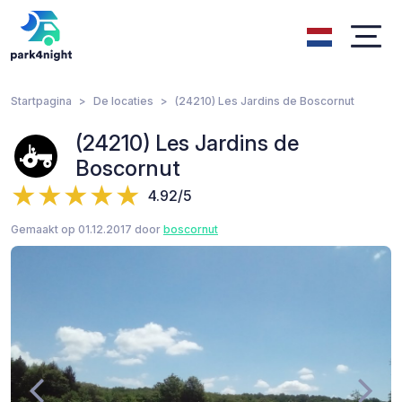
Startpagina
De locaties
(24210) Les Jardins de Boscornut
(24210) Les Jardins de
Boscornut
4.92/5
Gemaakt op 01.12.2017 door
boscornut