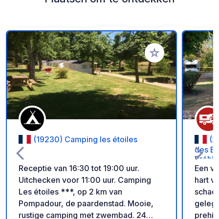
Voeg toe aan je fav
(19230) Camping les étoiles
(2
des Ey
Préhis
Receptie van 16:30 tot 19:00 uur.
Een vo
Uitchecken voor 11:00 uur. Camping
hart v
Les étoiles ***, op 2 km van
schadu
Pompadour, de paardenstad. Mooie,
gelege
rustige camping met zwembad. 24
prehis