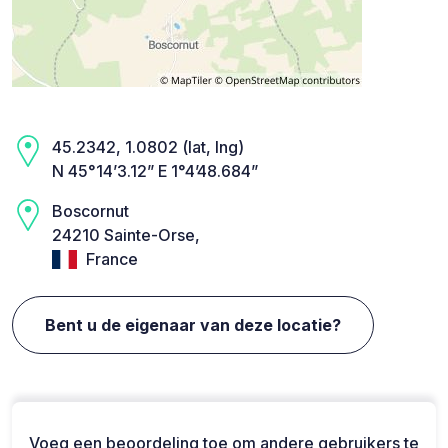
45.2342, 1.0802 (lat, lng)
N 45°14’3.12” E 1°4’48.684”
Boscornut
24210 Sainte-Orse,
France
Bent u de eigenaar van deze locatie?
Voeg een beoordeling toe om andere gebruikers te