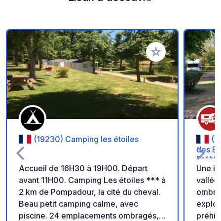
Ajouter à vos favori
(19230) Camping les étoiles
(2
des Ey
Préhis
Accueil de 16H30 à 19H00. Départ
Une im
avant 11H00. Camping Les étoiles *** à
vallée
2 km de Pompadour, la cité du cheval.
ombrag
Beau petit camping calme, avec
explor
piscine. 24 emplacements ombragés,
préhis