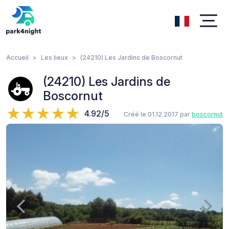
Accueil
Les lieux
(24210) Les Jardins de Boscornut
(24210) Les Jardins de
Boscornut
4.92/5
Créé le 01.12.2017 par
boscornut