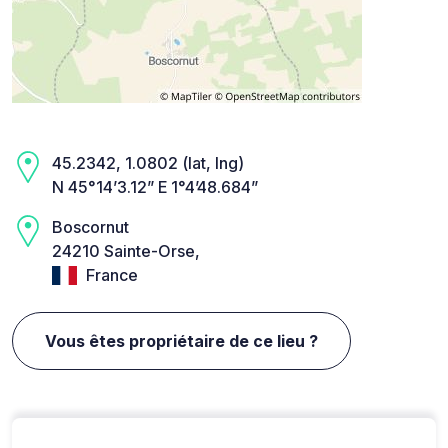
45.2342, 1.0802 (lat, lng)
N 45°14’3.12” E 1°4’48.684”
Boscornut
24210 Sainte-Orse,
France
Vous êtes propriétaire de ce lieu ?