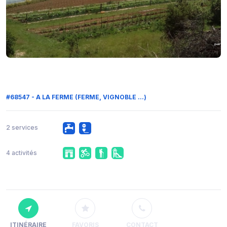
#68547 - A LA FERME (FERME, VIGNOBLE ...)
2 services
4 activités
ITINÉRAIRE
FAVORIS
CONTACT