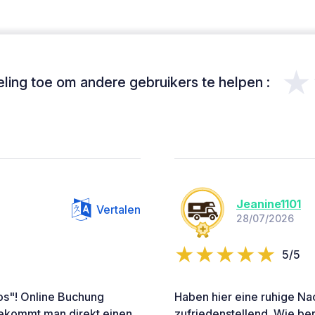
★
ing toe om andere gebruikers te helpen :
Jeanine1101
Vertalen
28/07/2026
5/5
ios"! Online Buchung
Haben hier eine ruhige Nac
bekommt man direkt einen
zufriedenstellend. Wie be