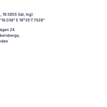
 18.5855 (lat, lng)
’16.038” E 18°35’7.7928”
ägen 24
kersberga,
den