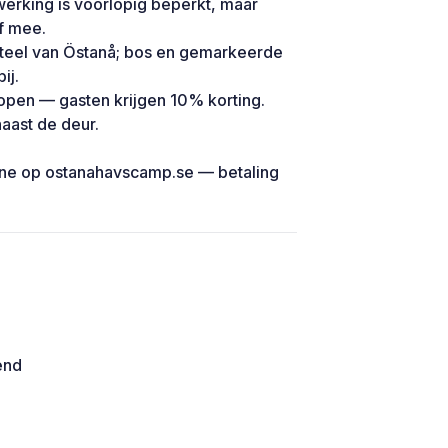
werking is voorlopig beperkt, maar
f mee.
asteel van Östanå; bos en gemarkeerde
ij.
lopen — gasten krijgen 10% korting.
naast de deur.
line op ostanahavscamp.se — betaling
end