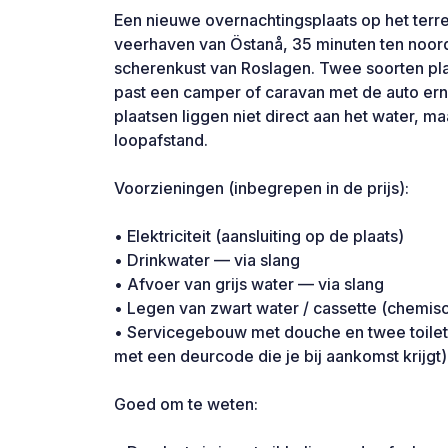
Een nieuwe overnachtingsplaats op het terre
veerhaven van Östanå, 35 minuten ten noor
scherenkust van Roslagen. Twee soorten plaa
past een camper of caravan met de auto er
plaatsen liggen niet direct aan het water, 
loopafstand.
Voorzieningen (inbegrepen in de prijs):
• Elektriciteit (aansluiting op de plaats)
• Drinkwater — via slang
• Afvoer van grijs water — via slang
• Legen van zwart water / cassette (chemisch
• Servicegebouw met douche en twee toilett
met een deurcode die je bij aankomst krijgt)
Goed om te weten: