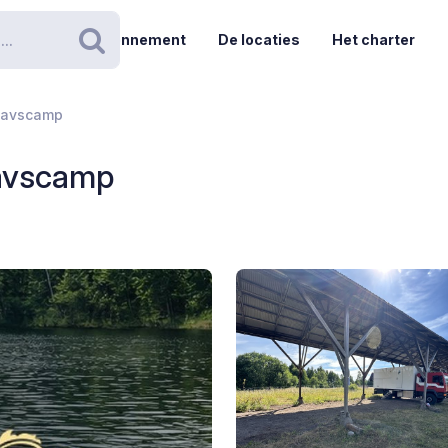
Abonnement
De locaties
Het charter
Zoeken
Havscamp
avscamp