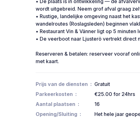
• De plaats is in ontwikkeling — de afvalver
wordt uitgebreid. Neem grof afval graag zel
• Rustige, landelijke omgeving naast het k
wandelroutes (Roslagsleden) beginnen vlakb
• Restaurant Vin & Vänner ligt op 5 minuten 
• De veerboot naar Ljusterö vertrekt direct 
Reserveren & betalen: reserveer vooraf on
met kaart.
Prijs van de diensten
Gratuit
Parkeerkosten
€25.00 for 24hrs
Aantal plaatsen
16
Opening/Sluiting
Het hele jaar geop