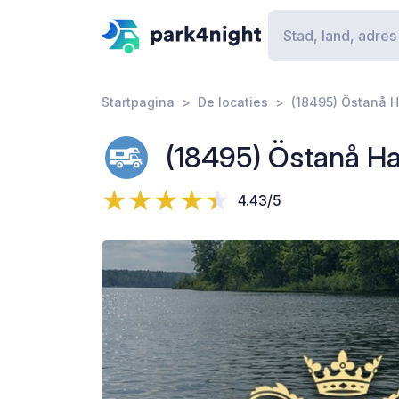
Startpagina
De locaties
(18495) Östanå 
(18495) Östanå H
4.43/5