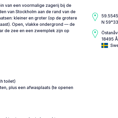
in van een voormalige zagerij bij de
den van Stockholm aan de rand van de
59.5545,
tsen: kleiner en groter (op de grotere
N 59°33
naast). Open, vlakke ondergrond — de
maar de zee en een zwemplek zijn op
Östanåv
18495 Å
Swe
 toilet)
en, plus een afwasplaats (te openen