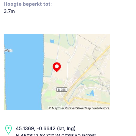
Hoogte beperkt tot:
3.7m
45.1369, -0.6642 (lat, lng)
N 45°8’12.8472” W 0°39’50.9436”