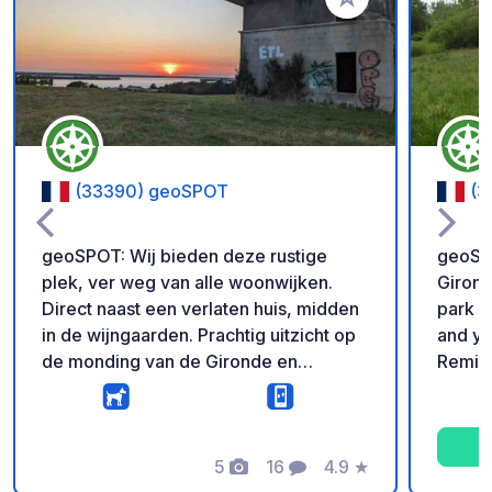
Voeg toe aan je fav
(33390) geoSPOT
(3
geoSPOT: Wij bieden deze rustige
geoSpo
plek, ver weg van alle woonwijken.
Girond
Direct naast een verlaten huis, midden
park y
in de wijngaarden. Prachtig uitzicht op
and yo
de monding van de Gironde en
Remind
magnifieke zonsondergangen. Gratis
geoCod
toegang. De enige aanbeveling: laat de
equipp
plek schoon achter. Kom gerust langs
fires 
bij ons wijnhuis na uw overnachting op
5
16
4.9
★
choice
Foto's
Commentaren
Beoordeling