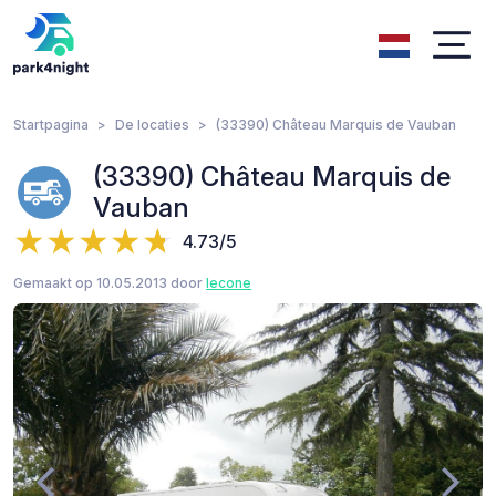
Startpagina
De locaties
(33390) Château Marquis de Vauban
(33390) Château Marquis de
Vauban
4.73/5
Gemaakt op 10.05.2013 door
lecone