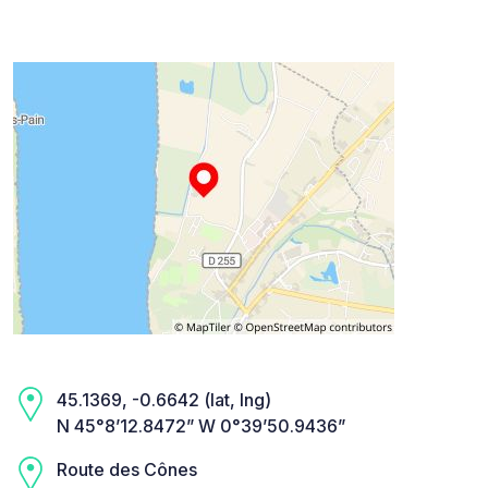
45.1369, -0.6642 (lat, lng)
N 45°8’12.8472” W 0°39’50.9436”
Route des Cônes