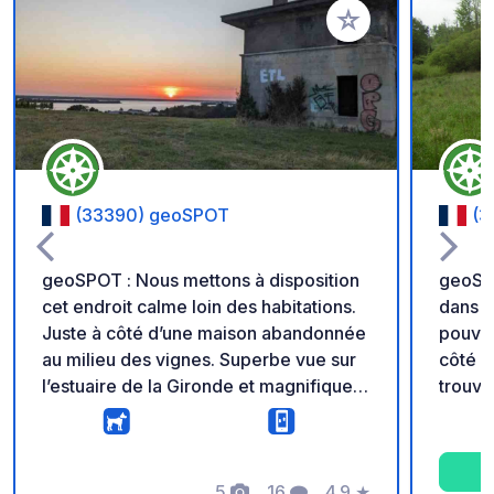
Ajouter à vos favori
(33390) geoSPOT
(3
geoSPOT : Nous mettons à disposition
geoSpo
cet endroit calme loin des habitations.
dans l
Juste à côté d’une maison abandonnée
pouvez
au milieu des vignes. Superbe vue sur
côté d
l’estuaire de la Gironde et magnifique
trouve
coucher de soleil. Avec accès libre.
Rappel
Seule recommandation : laisser le lieu
geoCod
propre. N'hésitez pas à venir visiter
véhicu
notre domaine viticole après votre nuit
5
16
4.9
★
Pas de