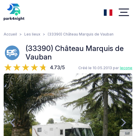
Accueil
Les lieux
(33390) Château Marquis de Vauban
(33390) Château Marquis de
Vauban
4.73/5
Créé le 10.05.2013 par
lecone