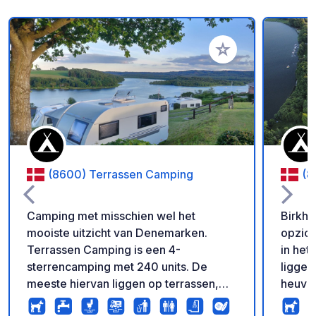
Voeg toe aan je fav
(8600) Terrassen Camping
(8
Camping met misschien wel het
Birkhe
mooiste uitzicht van Denemarken.
opzich
Terrassen Camping is een 4-
in het
sterrencamping met 240 units. De
liggen
meeste hiervan liggen op terrassen,
heuvel
zodat u onbelemmerd kunt genieten
ijstij