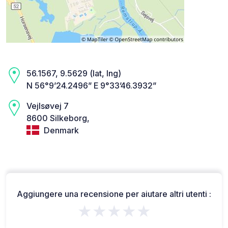
56.1567, 9.5629 (lat, lng)
N 56°9’24.2496” E 9°33’46.3932”
Vejlsøvej 7
8600 Silkeborg,
Denmark
Aggiungere una recensione per aiutare altri utenti :
★★★★★