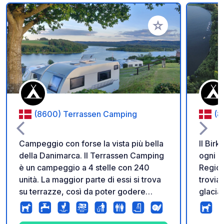
Aggiungi ai tuoi pref
(8600) Terrassen Camping
(8
Campeggio con forse la vista più bella
Il Bir
della Danimarca. Il Terrassen Camping
ogni a
è un campeggio a 4 stelle con 240
Region
unità. La maggior parte di essi si trova
trovia
su terrazze, così da poter godere
glacial
senza ostacoli della splendida vista sui
straor
laghi di Silkeborg. Il Terrassen
colline