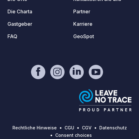
Bereich „Kontakt / Website“ dieser
Seite.
Die Charta
Partner
Gastgeber
Karriere
FAQ
GeoSpot
Rechtliche Hinweise
CGU
CGV
Datenschutz
Consent choices