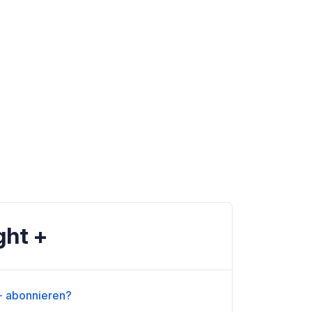
ght +
+ abonnieren?