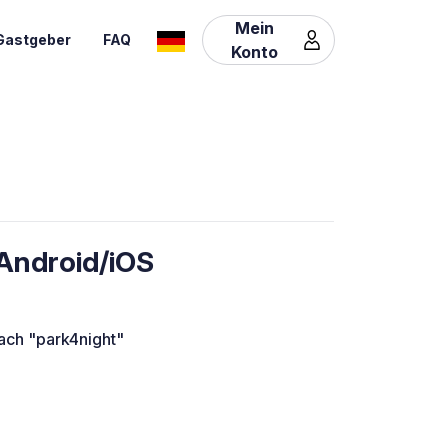
Mein
Gastgeber
FAQ
Konto
Android/iOS
nach "park4night"