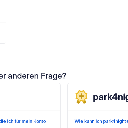
ner anderen Frage?
park4ni
ie ich für mein Konto
Wie kann ich park4night