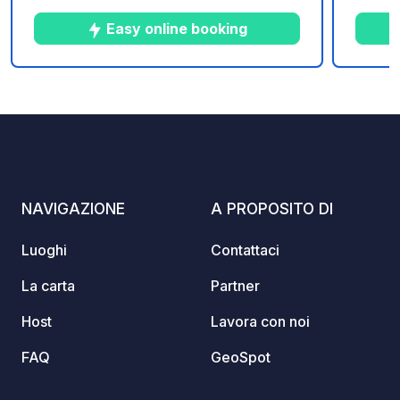
natura. Il luogo ideale per rilassarsi in
viaggi
tutta serenità, lontano da ogni stress...
accogl
Easy online booking
Situato
Vélos"
il Cam
1
76
4.5
★
Foto
Commenti
Valutazione
ideale
tranqu
Mariti
ristor
e dolci
NAVIGAZIONE
A PROPOSITO DI
Luoghi
Contattaci
La carta
Partner
Host
Lavora con noi
FAQ
GeoSpot