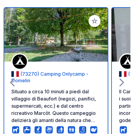
Aggiungi ai tuoi pref
(73270) Camping Onlycamp -
(1
Domelin
Situato a circa 10 minuti a piedi dal
Il Cam
villaggio di Beaufort (negozi, panifici,
i suoi
supermercati, ecc.) e dal centro
partir
ricreativo Marcôt. Questo campeggio
inconv
delizierà gli amanti della natura che
godere
cercano un'oasi di pace che rispetti la
rive d