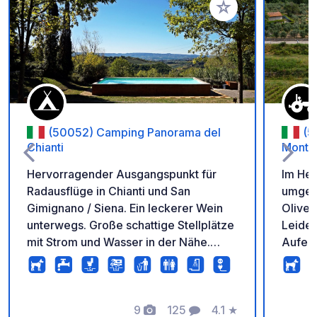
Zu Ihren Favoriten 
(50052) Camping Panorama del
(5
Chianti
Monta
Hervorragender Ausgangspunkt für
Im Her
Radausflüge in Chianti und San
umgeb
Gimignano / Siena. Ein leckerer Wein
Oliven
unterwegs. Große schattige Stellplätze
Leiden
mit Strom und Wasser in der Nähe.
Aufent
Angemessene und saubere
Badezimmer. Wir empfehlen Ihnen,
eine Vespa zu mieten (auf dem
Campingplatz erhältlich), um die
9
125
4.1
★