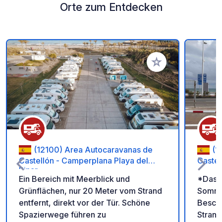
Orte zum Entdecken
Zu Ihren Favoriten 
(12100) Area Autocaravanas de
(1
Castellón - Camperplana Playa del
Caste
Pinar
Ein Bereich mit Meerblick und
*Das G
Grünflächen, nur 20 Meter vom Strand
Somme
entfernt, direkt vor der Tür. Schöne
Besch
Spazierwege führen zu
Strand