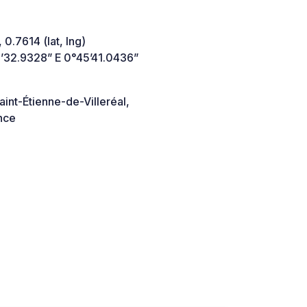
 0.7614 (lat, lng)
’32.9328” E 0°45’41.0436”
int-Étienne-de-Villeréal,
nce