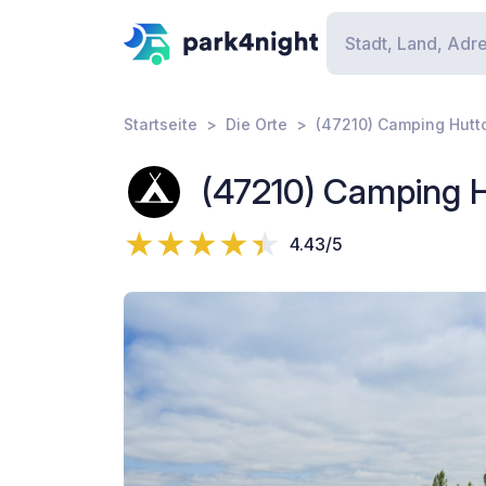
Startseite
Die Orte
(47210) Camping Hutt
(47210) Camping H
4.43/5