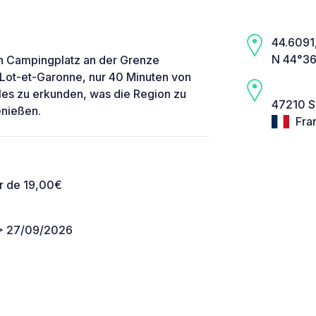
44.6091,
N 44°36
n Campingplatz an der Grenze
ot-et-Garonne, nur 40 Minuten von
lles zu erkunden, was die Region zu
47210 Sa
enießen.
Fra
ir de 19,00€
> 27/09/2026