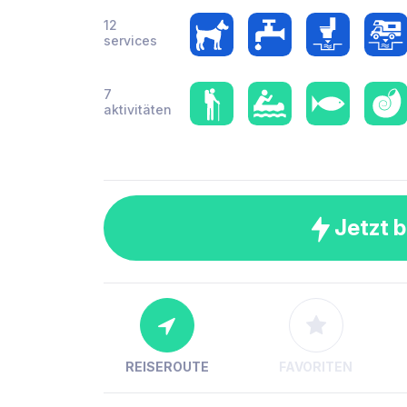
12
services
7
aktivitäten
Jetzt 
REISEROUTE
FAVORITEN