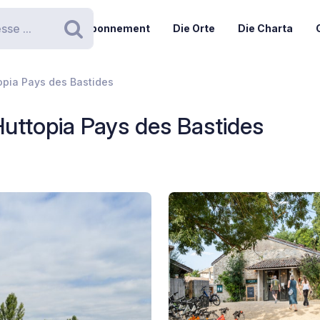
Abonnement
Die Orte
Die Charta
Suchen
opia Pays des Bastides
uttopia Pays des Bastides