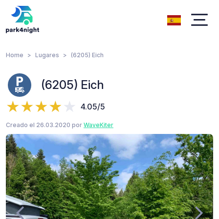
Home
Lugares
(6205) Eich
(6205) Eich
4.05/5
Creado el 26.03.2020 por
WaveKiter