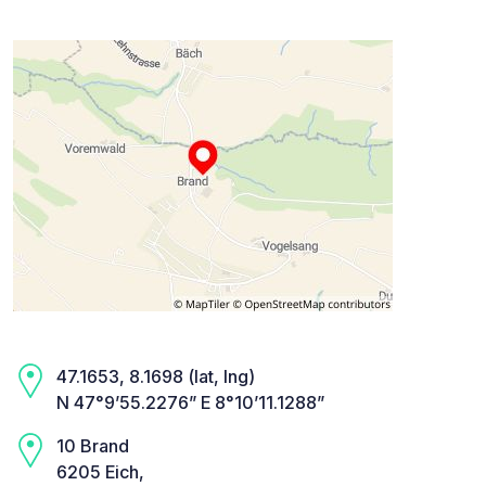
47.1653, 8.1698 (lat, lng)
N 47°9’55.2276” E 8°10’11.1288”
10 Brand
6205 Eich,