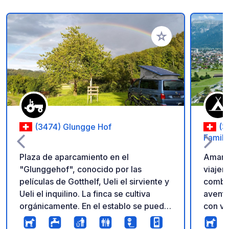
Añadir a tus favorito
(3474) Glungge Hof
(3
Family
Plaza de aparcamiento en el
Amante
"Glunggehof", conocido por las
viajer
películas de Gotthelf, Ueli el sirviente y
combin
Ueli el inquilino. La finca se cultiva
aventu
orgánicamente. En el establo se puede
con vi
acariciar a los terneros y ver cómo los
Mönch 