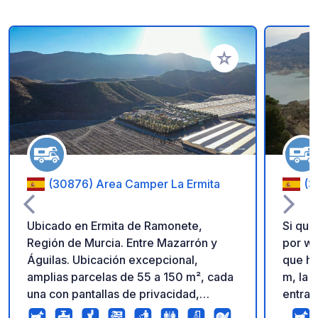
Añadir a tus favorito
(30876) Area Camper La Ermita
(3
Ubicado en Ermita de Ramonete,
Si qui
Región de Murcia. Entre Mazarrón y
por wa
Águilas. Ubicación excepcional,
que ha
amplias parcelas de 55 a 150 m², cada
m, la 
una con pantallas de privacidad,
entrar
electricidad, agua potable y desagüe
malos comen