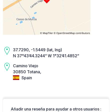
37.7290, -1.5449 (lat, lng)
N 37°43’44.3244” W 1°32’41.4852”
Camino Viejo
30850 Totana,
Spain
Añadir una reseña para ayudar a otros usuarios :