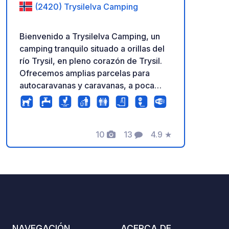
(2420) Trysilelva Camping
Bienvenido a Trysilelva Camping, un
camping tranquilo situado a orillas del
río Trysil, en pleno corazón de Trysil.
Ofrecemos amplias parcelas para
autocaravanas y caravanas, a poca
distancia a pie del centro de Trysil y
rodeadas de un entorno natural
privilegiado. Disfrute de una estancia
relajante con vistas al monte
10
13
4.9
★
Fotos
Comentarios
Calificación
Trysilfjellet y al río Trysil, todo ello
cerca de tiendas, restaurantes y
atracciones locales accesibles a pie. El
camping permanece abierto todo el
año y cuenta con instalaciones
sanitarias modernas y de reciente
construcción, un edificio de servicios,
NAVEGACIÓN
ACERCA DE