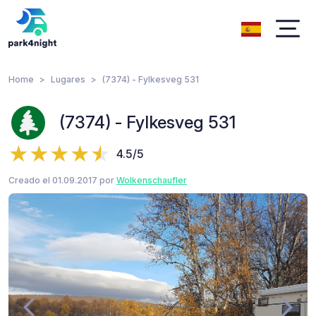
Home
Lugares
(7374) - Fylkesveg 531
(7374) - Fylkesveg 531
4.5/5
Creado el 01.09.2017 por
Wolkenschaufler