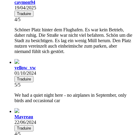
caymon94
19/04/2025
Traduire
4/5
Schöner Platz hinter dem Flughafen. Es war kein Betrieb,
daher ruhig. Die Straße war nicht viel befahren. Schön um die
Stadt zu besichtigen. Es lag ein wenig Müll herum. Den Platz
nutzen vereinzelt auch einheimische zum parken, aber
niemand fühlt sich gestört.
yellow_vw
01/10/2024
Traduire
5/5
We had a quiet night here - no airplanes in September, only
birds and occasional car
Mayreau
22/06/2024
Traduire
4/5