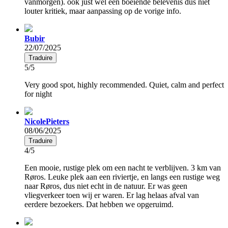
vanmorgen). ook just wel een boeiende belevenis dus niet
louter kritiek, maar aanpassing op de vorige info.
Bubir
22/07/2025
Traduire
5/5
Very good spot, highly recommended. Quiet, calm and perfect
for night
NicolePieters
08/06/2025
Traduire
4/5
Een mooie, rustige plek om een nacht te verblijven. 3 km van
Røros. Leuke plek aan een riviertje, en langs een rustige weg
naar Røros, dus niet echt in de natuur. Er was geen
vliegverkeer toen wij er waren. Er lag helaas afval van
eerdere bezoekers. Dat hebben we opgeruimd.