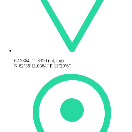
62.5864, 11.3350 (lat, lng)
N 62°35’11.0364” E 11°20’6”