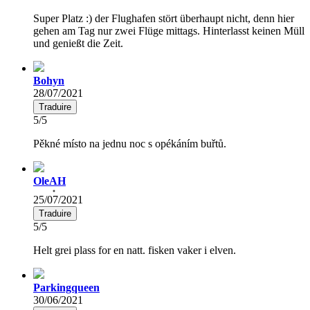
Super Platz :) der Flughafen stört überhaupt nicht, denn hier
gehen am Tag nur zwei Flüge mittags. Hinterlasst keinen Müll
und genießt die Zeit.
Bohyn
28/07/2021
Traduire
5/5
Pěkné místo na jednu noc s opékáním buřtů.
OleAH
25/07/2021
Traduire
5/5
Helt grei plass for en natt. fisken vaker i elven.
Parkingqueen
30/06/2021