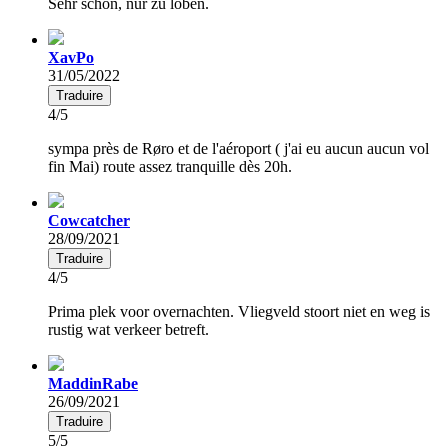
Sehr schön, nur zu loben.
XavPo
31/05/2022
Traduire
4/5
sympa près de Røro et de l'aéroport ( j'ai eu aucun aucun vol
fin Mai) route assez tranquille dès 20h.
Cowcatcher
28/09/2021
Traduire
4/5
Prima plek voor overnachten. Vliegveld stoort niet en weg is
rustig wat verkeer betreft.
MaddinRabe
26/09/2021
Traduire
5/5