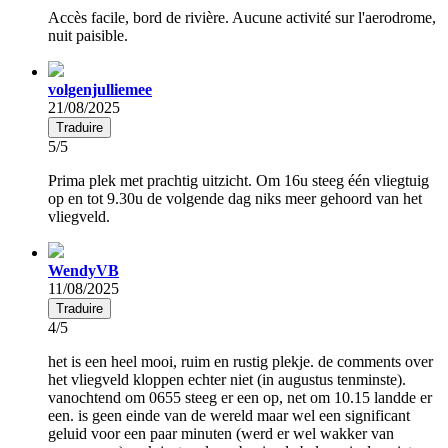
Accès facile, bord de rivière. Aucune activité sur l'aerodrome,
nuit paisible.
volgenjulliemee
21/08/2025
Traduire
5/5
Prima plek met prachtig uitzicht. Om 16u steeg één vliegtuig
op en tot 9.30u de volgende dag niks meer gehoord van het
vliegveld.
WendyVB
11/08/2025
Traduire
4/5
het is een heel mooi, ruim en rustig plekje. de comments over
het vliegveld kloppen echter niet (in augustus tenminste).
vanochtend om 0655 steeg er een op, net om 10.15 landde er
een. is geen einde van de wereld maar wel een significant
geluid voor een paar minuten (werd er wel wakker van