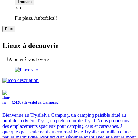
Traduire
5/5
Fin plass. Anbefales!!
Plus
Lieux à découvrir
Ajouter à vos favoris
(2420) Trysilelva Camping
Bienvenue au Trysilelva Camping, un camping paisible situé au
bord de la rivière Trysil, en plein cœur de Trysil. Nous proposons
des emplacements spacieux pour camping-cars et caravanes, à
quelques pas seulement du centre-ville de Trysil et au milieu d'une
nature magnifique. Profitez d'un séjour relaxant avec vue sur le mont