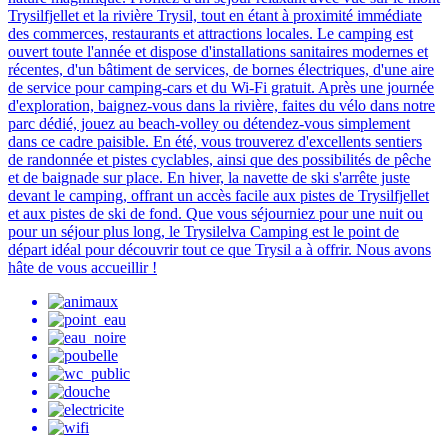
Trysilfjellet et la rivière Trysil, tout en étant à proximité immédiate
des commerces, restaurants et attractions locales. Le camping est
ouvert toute l'année et dispose d'installations sanitaires modernes et
récentes, d'un bâtiment de services, de bornes électriques, d'une aire
de service pour camping-cars et du Wi-Fi gratuit. Après une journée
d'exploration, baignez-vous dans la rivière, faites du vélo dans notre
parc dédié, jouez au beach-volley ou détendez-vous simplement
dans ce cadre paisible. En été, vous trouverez d'excellents sentiers
de randonnée et pistes cyclables, ainsi que des possibilités de pêche
et de baignade sur place. En hiver, la navette de ski s'arrête juste
devant le camping, offrant un accès facile aux pistes de Trysilfjellet
et aux pistes de ski de fond. Que vous séjourniez pour une nuit ou
pour un séjour plus long, le Trysilelva Camping est le point de
départ idéal pour découvrir tout ce que Trysil a à offrir. Nous avons
hâte de vous accueillir !