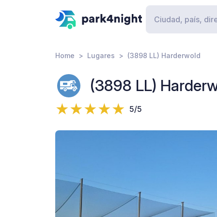
Home
Lugares
(3898 LL) Harderwold
(3898 LL) Harderw
5/5