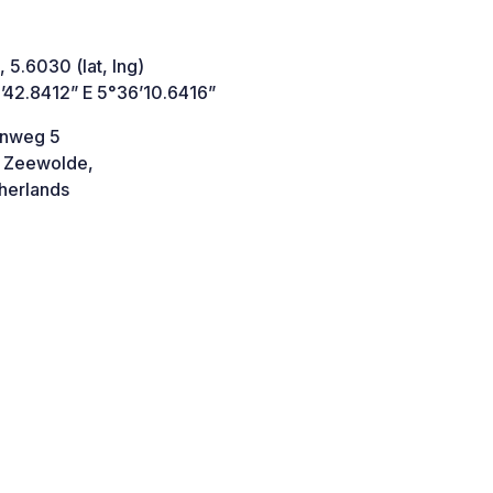
 5.6030 (lat, lng)
’42.8412” E 5°36’10.6416”
enweg 5
 Zeewolde,
herlands