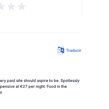
★★★
Traducir
ery paid site should aspire to be. Spotlessly
xpensive at €27 per night. Food in the
oo