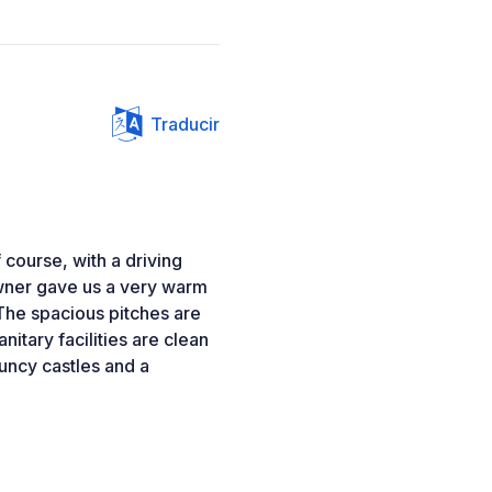
Traducir
 course, with a driving
wner gave us a very warm
The spacious pitches are
nitary facilities are clean
ouncy castles and a