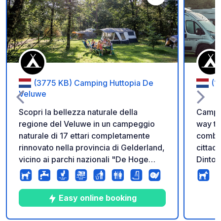
Aggiungi ai tuoi pref
(3775 KB) Camping Huttopia De
(1
Veluwe
Scopri la bellezza naturale della
Campe
regione del Veluwe in un campeggio
way to stay! Vi
naturale di 17 ettari completamente
combin
rinnovato nella provincia di Gelderland,
cittad
vicino ai parchi nazionali "De Hoge
Dintorn
Veluwe" e "Veluwezoom". Godetevi
fuori 
l'ampio e accogliente "Centre de Vie"
ambien
di 200 m² e le nuove sistemazioni
accant
Easy online booking
"Ready-to-Camp" completamente
Gaaspe
attrezzate. Sono disponibili diverse
vicino