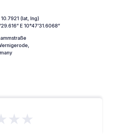
 10.7921 (lat, lng)
’29.616” E 10°47’31.6068”
Dammstraße
ernigerode,
many
★★★