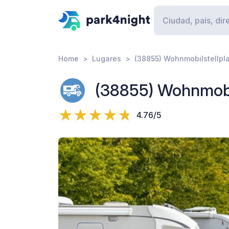
Home
Lugares
(38855) Wohnmobilstellpl
(38855) Wohnmobi
4.76/5