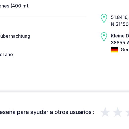
ones (400 m).
51.8416,
N 51°50
Kleine 
e übernachtung
38855 W
Ger
el año
★★
eseña para ayudar a otros usuarios :