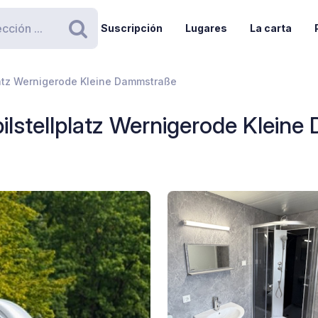
Suscripción
Lugares
La carta
Buscar
atz Wernigerode Kleine Dammstraße
lstellplatz Wernigerode Klein