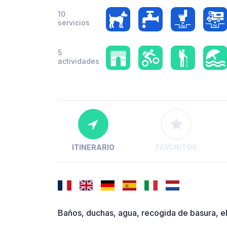
10
servicios
5
actividades
ITINERARIO
FAVORITOS
Baños, duchas, agua, recogida de basura, ele