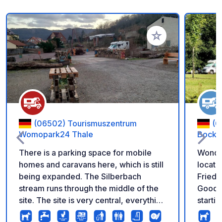
Add to your favorite
(06502) Tourismuszentrum
(0
Womopark24 Thale
Bocksb
There is a parking space for mobile
Wonder
homes and caravans here, which is still
locatio
being expanded. The Silberbach
Friedri
stream runs through the middle of the
Good n
site. The site is very central, everything
starti
in the town is easy to reach. Public
(Witch