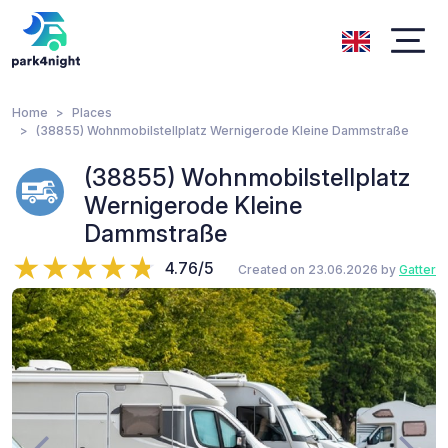
Home
Places
(38855) Wohnmobilstellplatz Wernigerode Kleine Dammstraße
(38855) Wohnmobilstellplatz
Wernigerode Kleine
Dammstraße
4.76/5
Created on 23.06.2026 by
Gatter