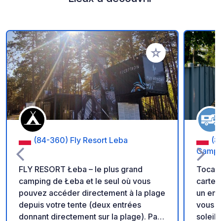
Ajouter à vos favori
(84-360) Fly Resort Leba
(8
Campe
FLY RESORT Łeba – le plus grand
Tocamp
camping de Łeba et le seul où vous
carte d
pouvez accéder directement à la plage
un end
depuis votre tente (deux entrées
vous po
donnant directement sur la plage). Pas
soleil