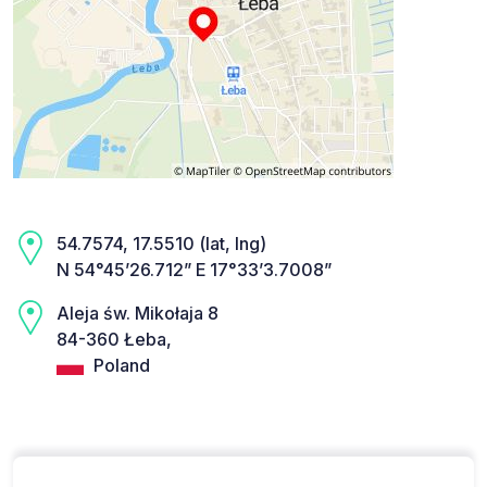
54.7574, 17.5510 (lat, lng)
N 54°45’26.712” E 17°33’3.7008”
Aleja św. Mikołaja 8
84-360 Łeba,
Poland