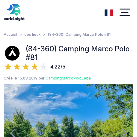
Accueil
Les lieux
(84-360) Camping Marco Polo #81
(84-360) Camping Marco Polo
#81
4.22/5
Créé le 15.08.2019 par
CampingMarcoPoloLeba