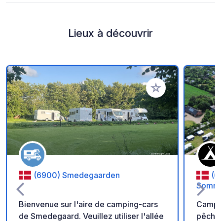
Lieux à découvrir
Ajouter à vos favori
(6900) Smedegaarden
(6
Somme
Bienvenue sur l'aire de camping-cars
Campin
de Smedegaard. Veuillez utiliser l'allée
pêche sportive